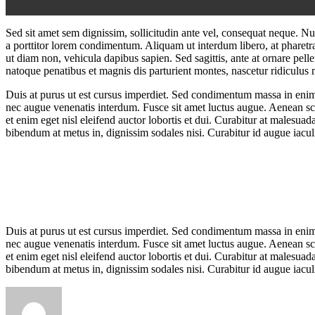
Sed sit amet sem dignissim, sollicitudin ante vel, consequat neque. Nunc
a porttitor lorem condimentum. Aliquam ut interdum libero, at pharetra
ut diam non, vehicula dapibus sapien. Sed sagittis, ante at ornare pe
natoque penatibus et magnis dis parturient montes, nascetur ridiculus 
Duis at purus ut est cursus imperdiet. Sed condimentum massa in enim 
nec augue venenatis interdum. Fusce sit amet luctus augue. Aenean scel
et enim eget nisl eleifend auctor lobortis et dui. Curabitur at malesua
bibendum at metus in, dignissim sodales nisi. Curabitur id augue iacul
Duis at purus ut est cursus imperdiet. Sed condimentum massa in enim 
nec augue venenatis interdum. Fusce sit amet luctus augue. Aenean scel
et enim eget nisl eleifend auctor lobortis et dui. Curabitur at malesua
bibendum at metus in, dignissim sodales nisi. Curabitur id augue iacul