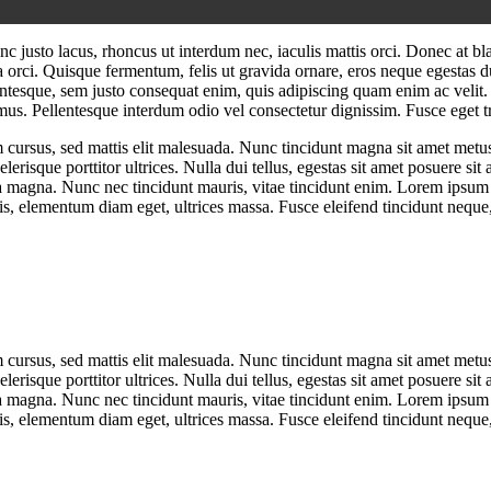
 justo lacus, rhoncus ut interdum nec, iaculis mattis orci. Donec at blan
 orci. Quisque fermentum, felis ut gravida ornare, eros neque egestas d
llentesque, sem justo consequat enim, quis adipiscing quam enim ac veli
mus. Pellentesque interdum odio vel consectetur dignissim. Fusce eget tr
cursus, sed mattis elit malesuada. Nunc tincidunt magna sit amet metus
erisque porttitor ultrices. Nulla dui tellus, egestas sit amet posuere s
da magna. Nunc nec tincidunt mauris, vitae tincidunt enim. Lorem ipsum d
is, elementum diam eget, ultrices massa. Fusce eleifend tincidunt neque
cursus, sed mattis elit malesuada. Nunc tincidunt magna sit amet metus
erisque porttitor ultrices. Nulla dui tellus, egestas sit amet posuere s
da magna. Nunc nec tincidunt mauris, vitae tincidunt enim. Lorem ipsum d
is, elementum diam eget, ultrices massa. Fusce eleifend tincidunt neque