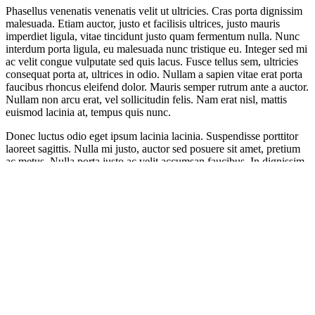
Phasellus venenatis venenatis velit ut ultricies. Cras porta dignissim
malesuada. Etiam auctor, justo et facilisis ultrices, justo mauris
imperdiet ligula, vitae tincidunt justo quam fermentum nulla. Nunc
interdum porta ligula, eu malesuada nunc tristique eu. Integer sed mi
ac velit congue vulputate sed quis lacus. Fusce tellus sem, ultricies
consequat porta at, ultrices in odio. Nullam a sapien vitae erat porta
faucibus rhoncus eleifend dolor. Mauris semper rutrum ante a auctor.
Nullam non arcu erat, vel sollicitudin felis. Nam erat nisl, mattis
euismod lacinia at, tempus quis nunc.
Donec luctus odio eget ipsum lacinia lacinia. Suspendisse porttitor
laoreet sagittis. Nulla mi justo, auctor sed posuere sit amet, pretium
ac metus. Nulla porta justo ac velit accumsan faucibus. In dignissim,
orci nec ultricies elementum, erat mi tristique dui, a tristique ligula
quam non est. Suspendisse mattis aliquet est, at tempor ipsum lacinia
a. Cras enim sapien, dapibus sit amet iaculis sit amet, pharetra non
diam. Curabitur sed nisi in metus eleifend fringilla. Aenean viverra
sem in quam luctus eget gravida diam scelerisque.